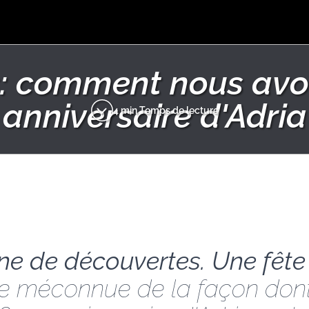
s: comment nous avo
anniversaire d'Adria
4 min Temps de lecture
ine de découvertes. Une fête 
oire méconnue de la façon do