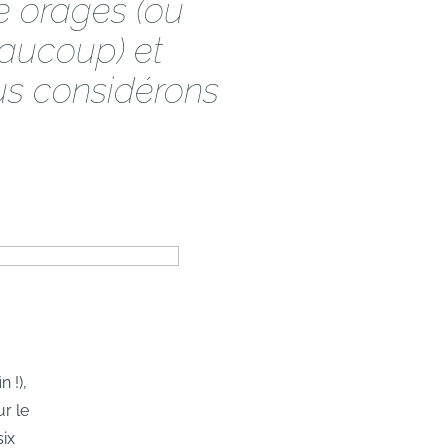
re orages (ou
eaucoup) et
s considérons
n !),
r le
six