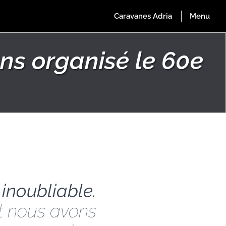
ns organisé le 60e
inoubliable.
nt nous avons