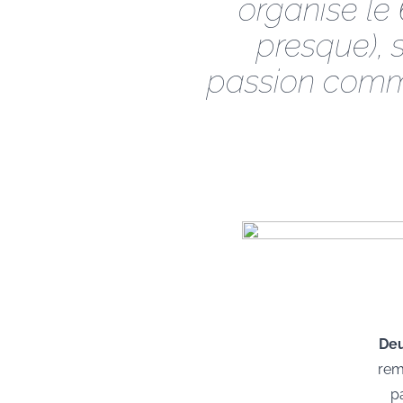
organisé le 
presque), 
passion comm
Deu
rem
pa