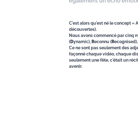
également un écho émotio
C'est alors qu'est né le concept « 
découvertes).
Nous avons commencé par cinq mo
(
D
ynamic),
R
econnu (
R
ecognised)
Ce ne sont pas seulement des adject
façonné chaque vidéo, chaque disc
seulement une fête, c'était un récit
avenir.