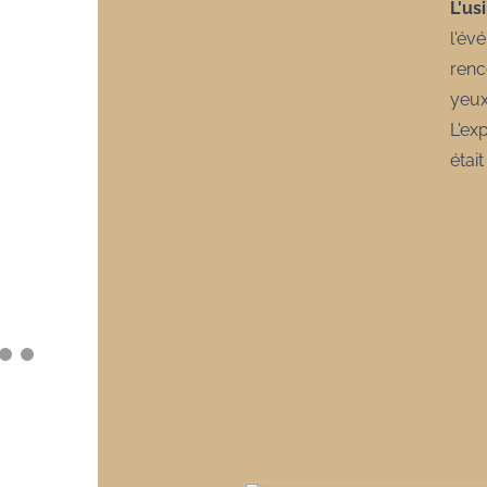
L'us
l'év
renc
yeux
L'ex
étai