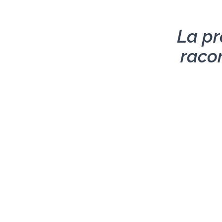
La pr
racon