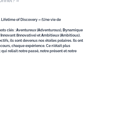
nnel ? »
A Lifetime of Discovery » (Une vie de
ts clés :
A
ventureux (
A
dventurous),
D
ynamique
,
I
nnovant (
I
nnovative) et
A
mbitieux (
A
mbitious).
ifs, ils sont devenus nos étoiles polaires. Ils ont
ours, chaque expérience. Ce n'était plus
 qui reliait notre passé, notre présent et notre